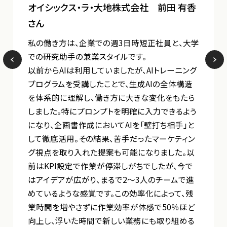
オイシックス・ラ・大地株式会社 前田 有香
さん
私の働き方は、企業での週3日時短正社員と、大学
での研究助手の兼業スタイルです。
以前からAIは利用していましたが、AIトレーニング
プログラムを受講したことで、生成AIの全体構造
を体系的に理解し、働き方に大きな変化をもたら
しました。特にプロンプトを明確に入力できるよう
になり、企画書作成においてAIを「壁打ち相手」と
して徹底活用。その結果、苦手だったマーケティン
グ視点を取り入れた提案も可能になりました。以
前はKPI設定で作業が停滞しがちでしたが、今で
はアイデアが広がり、まるで2〜3人のチームで進
めているような感覚です。この効率化によって、残
業時間を増やさずに作業効率が体感で50％ほど
向上し、浮いた時間で新しい業務にも取り組める