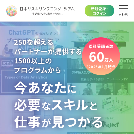
新規登録・
ログイン
250を超える
累計受講者数
パートナーが提供する
60
1500以上の
万人
*2026年1月時点
プログラムから
今あなた
に
必要
スキル
な
と
仕事
見つかる
が