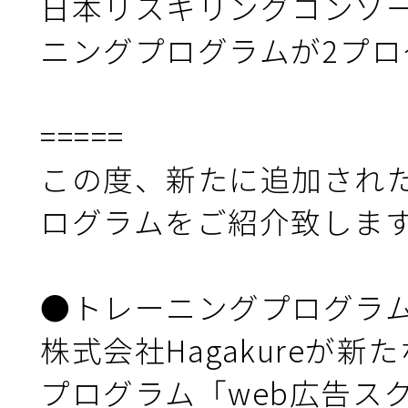
日本リスキリングコンソ
ニュース＆トピックス
ニングプログラムが2プロ
お問合せ
=====

この度、新たに追加され
ログラムをご紹介致します
●トレーニングプログラム
株式会社Hagakureが
プログラム「web広告ス