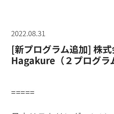
新規会員登録
団体会員・団体受講機能とは
2022.08.31
[新プログラム追加] 株
Hagakure（２プログラ
コンソーシアムについて
使い方
=====
