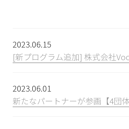
新規会員登録
団体会員・団体受講機能とは
2023.06.15
[新プログラム追加] 株式会社Vo
コンソーシアムについて
2023.06.01
使い方
新たなパートナーが参画【4団