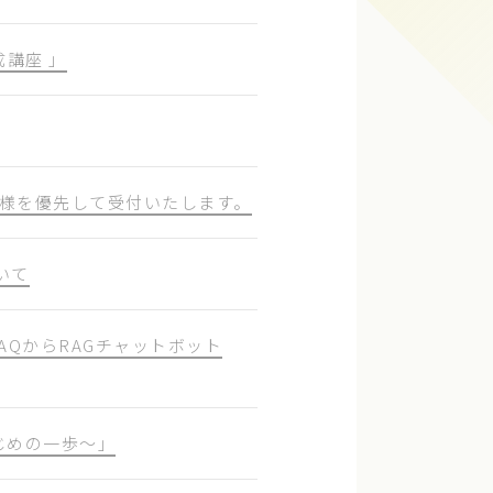
講座 」
40名様を優先して受付いたします。
いて
AQからRAGチャットボット
前のはじめの一歩～」