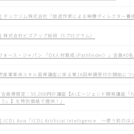
加] テックジム株式会社「放送作家による映像ディレクター養成
] 株式会社ビズアップ総研（5プログラム）
ォース・ジャパン 「DX人材育成 (Pathfinder）」会員
次産業革命スキル習得講座に係る第16回申請受付の開始につ
会員様限定：55,000円の講座【AIエージェント開発講座「F
作ろう」】を特別価格で提供！」
CDL Asia「ICDL Artificial Intelligence ～使う