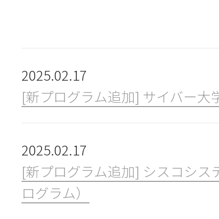
新規会員登録
団体会員・団体受講機能とは
2025.02.17
[新プログラム追加] サイバー大
コンソーシアムについて
2025.02.17
使い方
[新プログラム追加] シスコシス
ログラム）